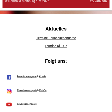
Webansicht
© Narrhalla Mainburg e. V. 2026
Aktuelles
Termine Erwachsenengarde
Termine KiJuGa
Folgt uns:
Erwachsenengarde
&
KiJuGa
Erwachsenengarde
&
KiJuGa
Erwachsenengarde