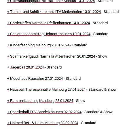
+ Überraschungsauftritt Hätscher Markus 13
.01.2024
- Standard
+ Turner- und Schützenkranzl TV Meilenhofen 13
.01.2024
- Standard
+ Gardetreffen Narrhalla Pfeffenhausen 14
.01.2024
- Standard
+ Seniorennachmittag Hebrontshausen 19
.01.2024
- Standard
+ Kinderfasching Mainburg
20
.01.2024
- Standard
+ Sparifankerlgaudi Narrhalla Attenkirchen 20
.01.2024
- Show
+ Jägerball
20
.01.2024
- Standard
+ Modehaus Rauscher
27
.01.2024
- Standard
+ Hausball Theresienhütte Mainburg
27
.01.2024
- Standard & Show
+ Familienfasching Mainburg
2
8
.01.2024
- Show
+ Sportlerball TSV Sandelzhausen 02
.02.2024
- Standard & Show
+ Haimerl Bett & Heim Mainburg 03.02.2024
- Standard